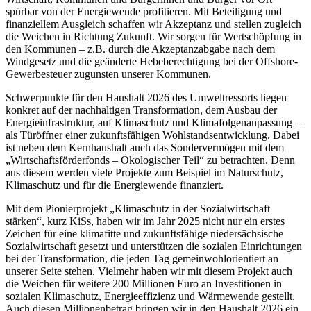
spürbar von der Energiewende profitieren. Mit Beteiligung und
finanziellem Ausgleich schaffen wir Akzeptanz und stellen zugleich
die Weichen in Richtung Zukunft. Wir sorgen für Wertschöpfung in
den Kommunen – z.B. durch die Akzeptanzabgabe nach dem
Windgesetz und die geänderte Hebeberechtigung bei der Offshore-
Gewerbesteuer zugunsten unserer Kommunen.
Schwerpunkte für den Haushalt 2026 des Umweltressorts liegen
konkret auf der nachhaltigen Transformation, dem Ausbau der
Energieinfrastruktur, auf Klimaschutz und Klimafolgenanpassung –
als Türöffner einer zukunftsfähigen Wohlstandsentwicklung. Dabei
ist neben dem Kernhaushalt auch das Sondervermögen mit dem
„Wirtschaftsförderfonds – Ökologischer Teil“ zu betrachten. Denn
aus diesem werden viele Projekte zum Beispiel im Naturschutz,
Klimaschutz und für die Energiewende finanziert.
Mit dem Pionierprojekt „Klimaschutz in der Sozialwirtschaft
stärken“, kurz KiSs, haben wir im Jahr 2025 nicht nur ein erstes
Zeichen für eine klimafitte und zukunftsfähige niedersächsische
Sozialwirtschaft gesetzt und unterstützen die sozialen Einrichtungen
bei der Transformation, die jeden Tag gemeinwohlorientiert an
unserer Seite stehen. Vielmehr haben wir mit diesem Projekt auch
die Weichen für weitere 200 Millionen Euro an Investitionen in
sozialen Klimaschutz, Energieeffizienz und Wärmewende gestellt.
Auch diesen Millionenbetrag bringen wir in den Haushalt 2026 ein.