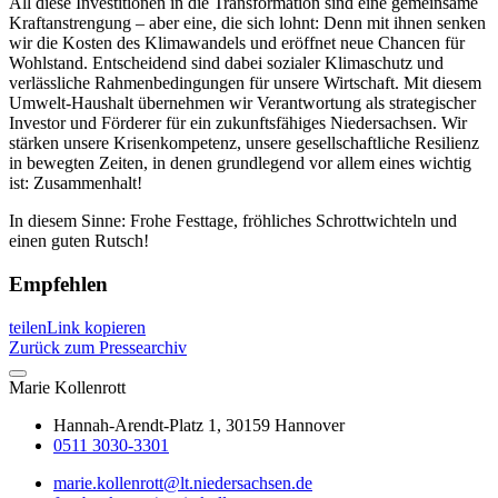
All diese Investitionen in die Transformation sind eine gemeinsame
Kraftanstrengung – aber eine, die sich lohnt: Denn mit ihnen senken
wir die Kosten des Klimawandels und eröffnet neue Chancen für
Wohlstand. Entscheidend sind dabei sozialer Klimaschutz und
verlässliche Rahmenbedingungen für unsere Wirtschaft. Mit diesem
Umwelt-Haushalt übernehmen wir Verantwortung als strategischer
Investor und Förderer für ein zukunftsfähiges Niedersachsen. Wir
stärken unsere Krisenkompetenz, unsere gesellschaftliche Resilienz
in bewegten Zeiten, in denen grundlegend vor allem eines wichtig
ist: Zusammenhalt!
In diesem Sinne: Frohe Festtage, fröhliches Schrottwichteln und
einen guten Rutsch!
Empfehlen
teilen
Link kopieren
Zurück zum Pressearchiv
Marie
Kollenrott
Hannah-Arendt-Platz 1, 30159 Hannover
0511 3030-3301
marie.kollenrott@lt.niedersachsen.de